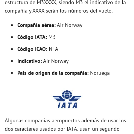
estructura de M3XXXX, siendo M3 el indicativo de la
i
compañía y XXXX serán los números del vuelo.
d
Compañía aérea:
Air Norway
Código IATA:
M3
e
Código ICAO:
NFA
o
Indicativo:
Air Norway
País de origen de la compañía:
Noruega
Algunas compañías aeropuertos además de usar los
dos caracteres usados por IATA, usan un segundo