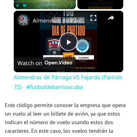
×
Play
Unmute
Fullscreen
Almendras de Párraga VS Fajardo (Partido 72) - #futboldebarrioscuba
P
Watch on
l
Almendras de Párraga VS Fajardo (Partido
a
72) - #futboldebarrioscuba
y
Este código permite conocer la empresa que opera
un vuelo al leer un billete de avión, ya que estos
indican el número de vuelo usando estos dos
V
caracteres. En este caso, los vuelos tendrán la