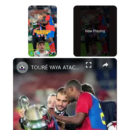
×
Now Playing
×
Play
Unmute
Fullscreen
TOURÉ YAYA ATACA A GUARDIOLA