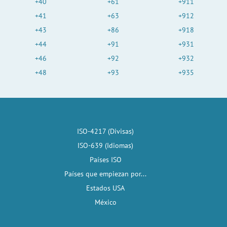
+40
+61
+911
+41
+63
+912
+43
+86
+918
+44
+91
+931
+46
+92
+932
+48
+93
+935
ISO-4217 (Divisas)
ISO-639 (Idiomas)
Países ISO
Países que empiezan por...
Estados USA
México