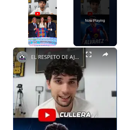
Now Playing
×
Play
Unmute
Fullscreen
EL RESPETO DE AJAX AL FCB