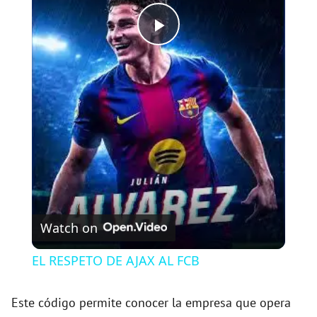
P
l
a
y
V
Watch on
i
EL RESPETO DE AJAX AL FCB
d
Este código permite conocer la empresa que opera