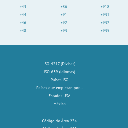
+43
+86
+918
+44
+91
+931
+46
+92
+932
+48
+93
+935
ISO-4217 (Divisas)
ISO-639 (Idiomas)
Países ISO
Países que empiezan por...
Estados USA
México
Código de Área 234