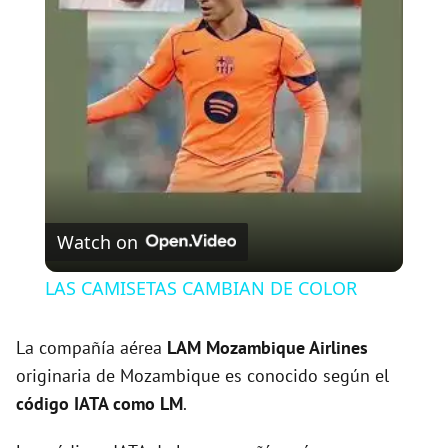
l
a
y
V
Watch on
i
LAS CAMISETAS CAMBIAN DE COLOR
d
La compañía aérea
LAM Mozambique Airlines
originaria de Mozambique es conocido según el
e
código IATA como LM
.