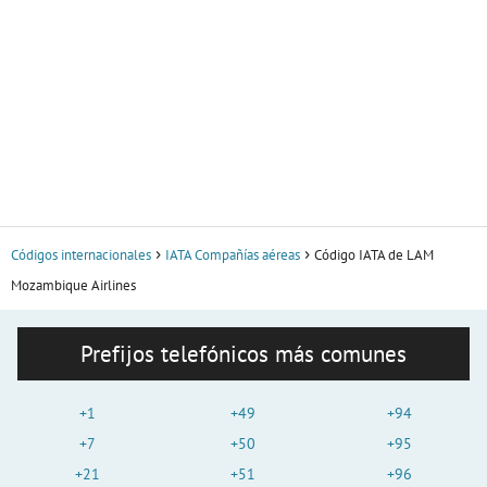
Códigos internacionales
IATA Compañías aéreas
Código IATA de LAM
Mozambique Airlines
Prefijos telefónicos más comunes
+1
+49
+94
+7
+50
+95
+21
+51
+96