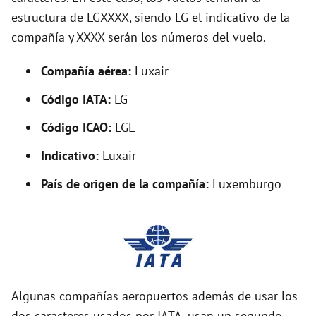
o
estructura de LGXXXX, siendo LG el indicativo de la
compañía y XXXX serán los números del vuelo.
Compañía aérea:
Luxair
Código IATA:
LG
Código ICAO:
LGL
Indicativo:
Luxair
País de origen de la compañía:
Luxemburgo
Algunas compañías aeropuertos además de usar los
dos caracteres usados por IATA, usan un segundo