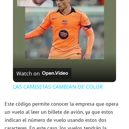
l
a
y
V
Watch on
i
LAS CAMISETAS CAMBIAN DE COLOR
d
Este código permite conocer la empresa que opera
un vuelo al leer un billete de avión, ya que estos
e
indican el número de vuelo usando estos dos
caracteres. En este caso, los vuelos tendrán la