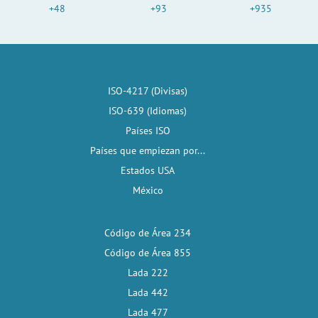
+48
+93
+935
ISO-4217 (Divisas)
ISO-639 (Idiomas)
Países ISO
Países que empiezan por...
Estados USA
México
Código de Área 234
Código de Área 855
Lada 222
Lada 442
Lada 477