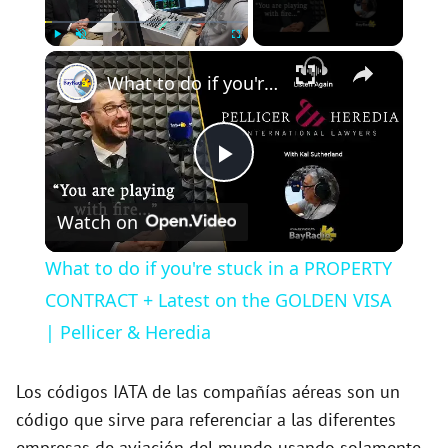
×
Play
Unmute
Fullscreen
What to do if you're stuck in a PROPERTY CONTRACT + Latest on the GOLDEN VISA | Pellicer & Heredia
P
Watch on
l
What to do if you're stuck in a PROPERTY
a
CONTRACT + Latest on the GOLDEN VISA
| Pellicer & Heredia
y
Los códigos IATA de las compañías aéreas son un
V
código que sirve para referenciar a las diferentes
empresas de aviación del mundo usando solamente