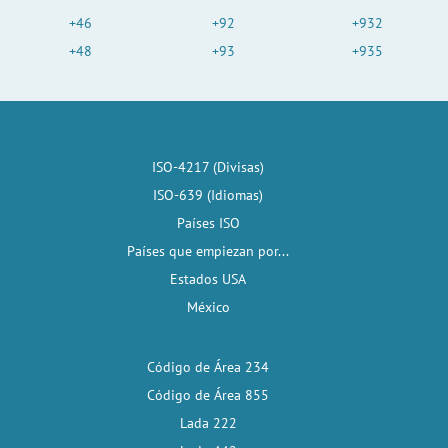
+46
+92
+932
+48
+93
+935
ISO-4217 (Divisas)
ISO-639 (Idiomas)
Países ISO
Países que empiezan por...
Estados USA
México
Código de Área 234
Código de Área 855
Lada 222