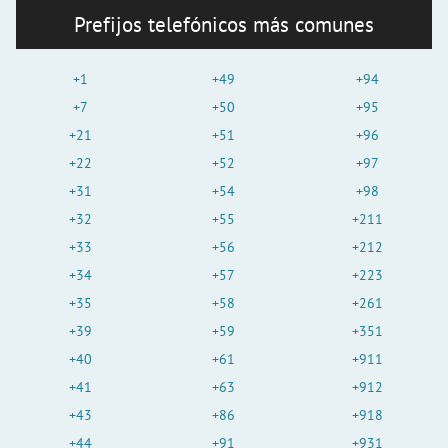
Prefijos telefónicos más comunes
+1
+49
+94
+7
+50
+95
+21
+51
+96
+22
+52
+97
+31
+54
+98
+32
+55
+211
+33
+56
+212
+34
+57
+223
+35
+58
+261
+39
+59
+351
+40
+61
+911
+41
+63
+912
+43
+86
+918
+44
+91
+931