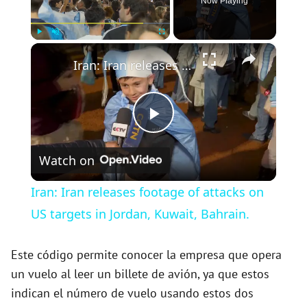
Now Playing
×
Play
Unmute
Fullscreen
Iran: Iran releases footage of attacks on US targets in Jordan, Kuwait, Bahrain.
P
Watch on
l
Iran: Iran releases footage of attacks on
a
US targets in Jordan, Kuwait, Bahrain.
y
Este código permite conocer la empresa que opera
un vuelo al leer un billete de avión, ya que estos
indican el número de vuelo usando estos dos
V