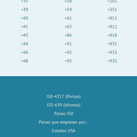
+35
+58
+261
+39
+59
+351
+40
+61
+911
+41
+63
+912
+43
+86
+918
+44
+91
+931
+46
+92
+932
+48
+93
+935
ISO-4217 (Divisas)
ISO-639 (Idiomas)
Países ISO
Países que empiezan por...
Estados USA