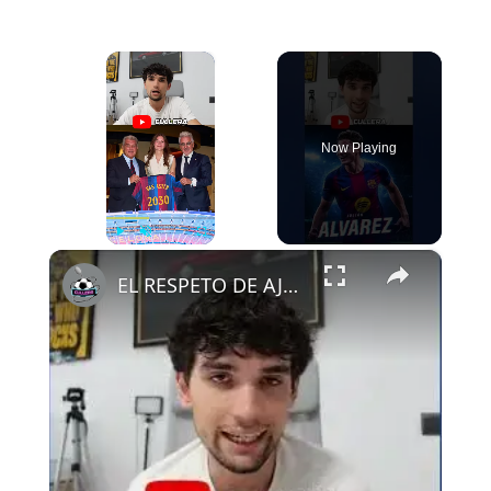
×
Now Playing
×
Play
Unmute
Fullscreen
EL RESPETO DE AJAX AL FCB