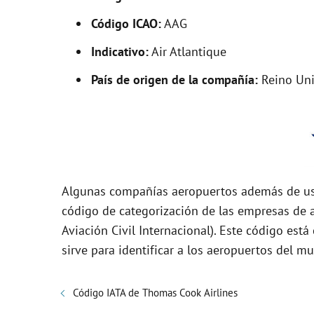
i
Código ICAO:
AAG
Indicativo:
Air Atlantique
d
País de origen de la compañía:
Reino Un
e
o
Algunas compañías aeropuertos además de usa
código de categorización de las empresas de a
Aviación Civil Internacional). Este código es
sirve para identificar a los aeropuertos del m
Código IATA de Thomas Cook Airlines