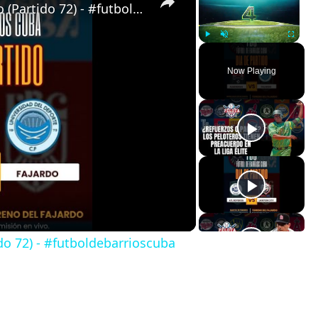
Almendras de Párraga VS Fajardo (Partido 72) - #futboldebarrioscuba
Play
Unmute
Fullscreen
Now Playing
do 72) - #futboldebarrioscuba