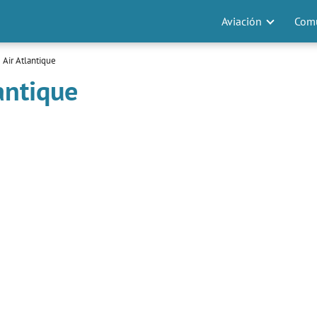
Aviación
Comu
 Air Atlantique
antique