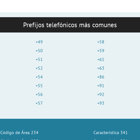
Prefijos telefónicos más comunes
+49
+58
+50
+59
+51
+61
+52
+63
+54
+86
+55
+91
+56
+92
+57
+93
Código de Área 234
Característica 341