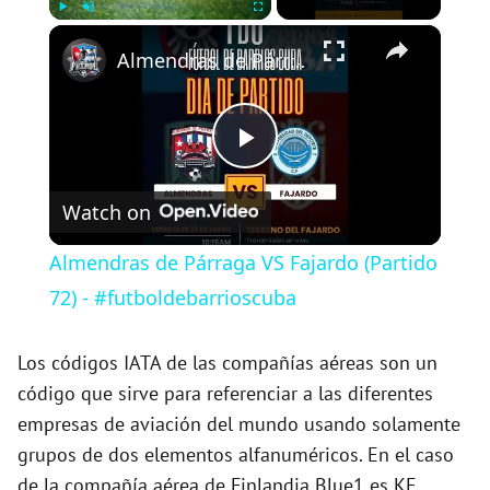
×
Play
Unmute
Fullscreen
Almendras de Párraga VS Fajardo (Partido 72) - #futboldebarrioscuba
P
Watch on
l
Almendras de Párraga VS Fajardo (Partido
a
72) - #futboldebarrioscuba
y
Los códigos IATA de las compañías aéreas son un
código que sirve para referenciar a las diferentes
empresas de aviación del mundo usando solamente
V
grupos de dos elementos alfanuméricos. En el caso
de la compañía aérea de Finlandia Blue1 es KF.