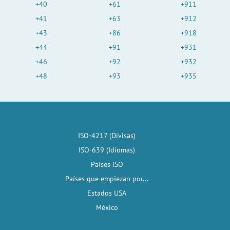
+40
+61
+911
+41
+63
+912
+43
+86
+918
+44
+91
+931
+46
+92
+932
+48
+93
+935
ISO-4217 (Divisas)
ISO-639 (Idiomas)
Países ISO
Países que empiezan por...
Estados USA
México