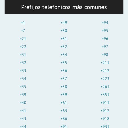
Prefijos telefónicos más comunes
+1
+49
+94
+7
+50
+95
+21
+51
+96
+22
+52
+97
+31
+54
+98
+32
+55
+211
+33
+56
+212
+34
+57
+223
+35
+58
+261
+39
+59
+351
+40
+61
+911
+41
+63
+912
+43
+86
+918
+44
+91
+931