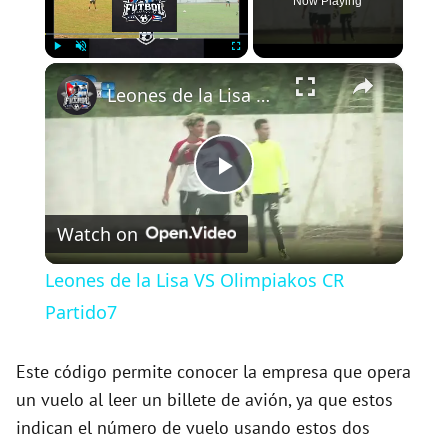
Now Playing
×
Play
Unmute
Fullscreen
Leones de la Lisa VS Olimpiakos CR Partido7
P
Watch on
l
Leones de la Lisa VS Olimpiakos CR
a
Partido7
y
Este código permite conocer la empresa que opera
un vuelo al leer un billete de avión, ya que estos
indican el número de vuelo usando estos dos
V