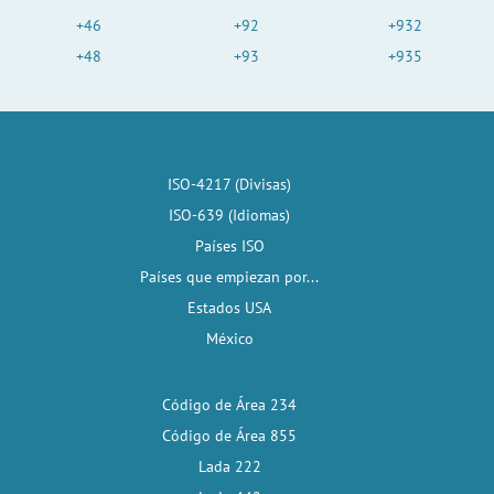
+46
+92
+932
+48
+93
+935
ISO-4217 (Divisas)
ISO-639 (Idiomas)
Países ISO
Países que empiezan por...
Estados USA
México
Código de Área 234
Código de Área 855
Lada 222