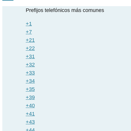
Prefijos telefónicos más comunes
+1
+7
+21
+22
+31
+32
+33
+34
+35
+39
+40
+41
+43
+44