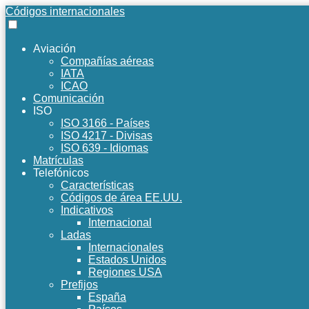
Códigos internacionales
Aviación
Compañías aéreas
IATA
ICAO
Comunicación
ISO
ISO 3166 - Países
ISO 4217 - Divisas
ISO 639 - Idiomas
Matrículas
Telefónicos
Características
Códigos de área EE.UU.
Indicativos
Internacional
Ladas
Internacionales
Estados Unidos
Regiones USA
Prefijos
España