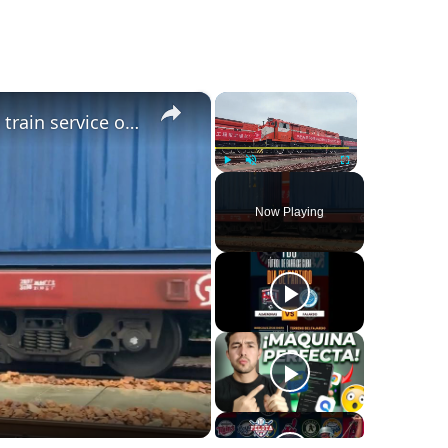
×
×
China: Zhengzhou-Moscow mail-express train service opens.
Play
Unmute
Fullscreen
Now Playing