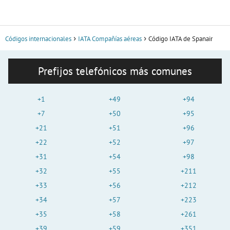
Códigos internacionales
IATA Compañías aéreas
Código IATA de Spanair
Prefijos telefónicos más comunes
+1
+49
+94
+7
+50
+95
+21
+51
+96
+22
+52
+97
+31
+54
+98
+32
+55
+211
+33
+56
+212
+34
+57
+223
+35
+58
+261
+39
+59
+351