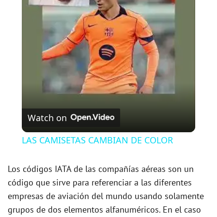
l
a
y
V
Watch on
i
LAS CAMISETAS CAMBIAN DE COLOR
d
Los códigos IATA de las compañías aéreas son un
código que sirve para referenciar a las diferentes
e
empresas de aviación del mundo usando solamente
grupos de dos elementos alfanuméricos. En el caso