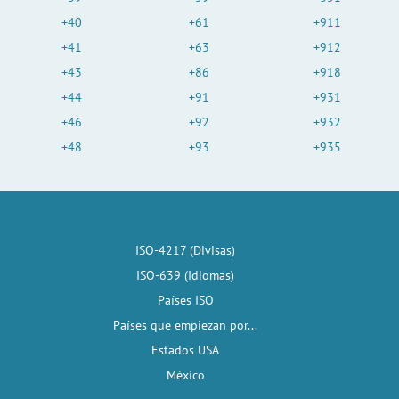
+40
+61
+911
+41
+63
+912
+43
+86
+918
+44
+91
+931
+46
+92
+932
+48
+93
+935
ISO-4217 (Divisas)
ISO-639 (Idiomas)
Países ISO
Países que empiezan por...
Estados USA
México