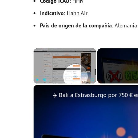
Código ICAO:
HHN
Indicativo:
Hahn Air
País de origen de la compañía:
Alemania
×
Play
Unmute
Fullscreen