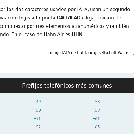
r los dos caracteres usados por IATA, usan un segundo
e
viación legislado por la
OACI/ICAO
(Organización de
tá compuesto por tres elementos alfanuméricos y también
o
undo. En el caso de Hahn Air es
HHN
.
Código IATA de Luftfahrtgesellschaft Walter
Prefijos telefónicos más comunes
+49
+58
+50
+59
+51
+61
+52
+63