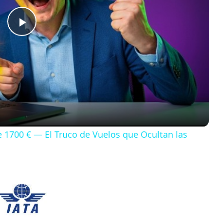
P
l
a
y
de 1700 € — El Truco de Vuelos que Ocultan las
V
i
d