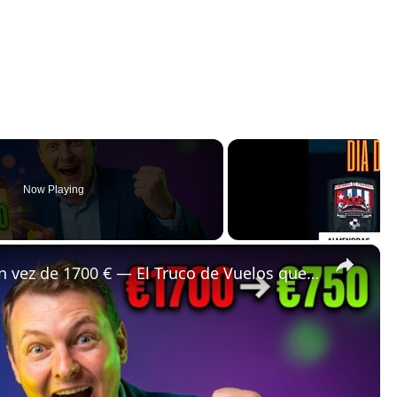
Now Playing
×
✈️ Bali a Estrasburgo por 750 € en vez de 1700 € — El Truco de Vuelos que Ocultan las Comparadoras 🤯