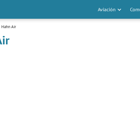
Aviación
Comu
 Hahn Air
ir