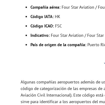
Compañía aérea:
Four Star Aviation / Fou
V
Código IATA:
HK
i
Código ICAO:
FSC
Indicativo:
Four Star Aviation / Four Star
d
País de origen de la compañía:
Puerto Ri
e
o
Algunas compañías aeropuertos además de usa
código de categorización de las empresas de a
Aviación Civil Internacional). Este código es
sirve para identificar a los aeropuertos del mu