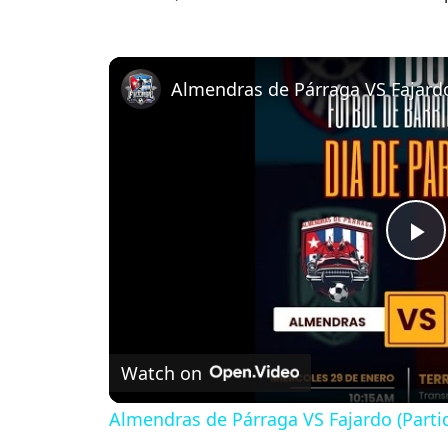
P
l
Watch on
a
Almendras de Párraga VS Fajardo (Parti
y