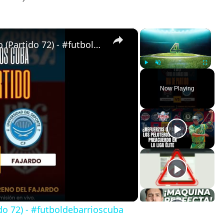
×
×
Almendras de Párraga VS Fajardo (Partido 72) - #futboldebarrioscuba
Play
Unmute
Fullscreen
Now Playing
do 72) - #futboldebarrioscuba