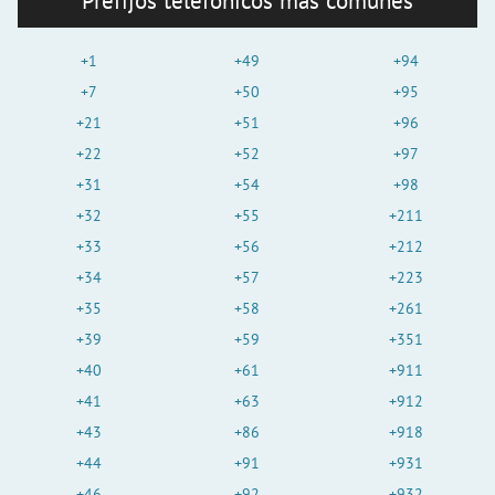
Prefijos telefónicos más comunes
+1
+49
+94
+7
+50
+95
+21
+51
+96
+22
+52
+97
+31
+54
+98
+32
+55
+211
+33
+56
+212
+34
+57
+223
+35
+58
+261
+39
+59
+351
+40
+61
+911
+41
+63
+912
+43
+86
+918
+44
+91
+931
+46
+92
+932