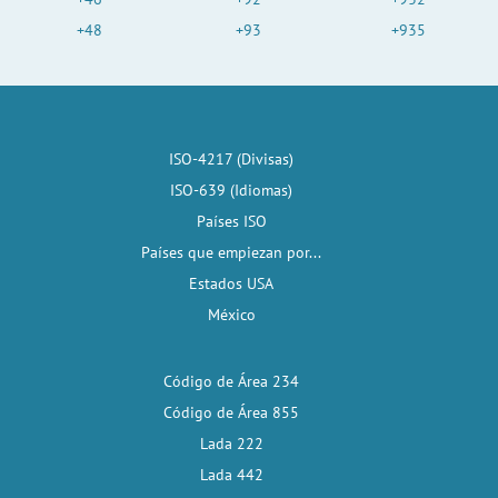
+48
+93
+935
ISO-4217 (Divisas)
ISO-639 (Idiomas)
Países ISO
Países que empiezan por...
Estados USA
México
Código de Área 234
Código de Área 855
Lada 222
Lada 442