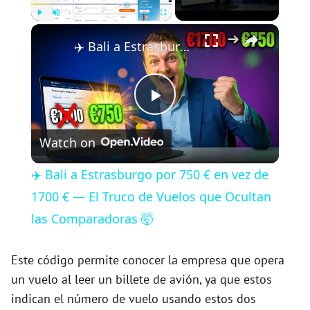
×
Play
Unmute
Fullscreen
✈️ Bali a Estrasburgo por 750 € en vez de 1700 € — El Truco de Vuelos que Ocultan las Comparadoras 🤯
P
Watch on
l
✈️ Bali a Estrasburgo por 750 € en vez de
a
1700 € — El Truco de Vuelos que Ocultan
las Comparadoras 🤯
y
Este código permite conocer la empresa que opera
V
un vuelo al leer un billete de avión, ya que estos
indican el número de vuelo usando estos dos