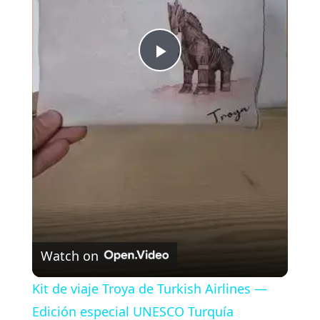
P
l
a
y
V
Watch on
i
Kit de viaje Troya de Turkish Airlines —
Edición especial UNESCO Turquía