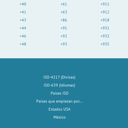
+40
+61
+911
+41
+63
+912
+43
+86
+918
+44
+91
+931
+46
+92
+932
+48
+93
+935
ISO-4217 (Divisas)
ISO-639 (Idiomas)
Países ISO
Países que empiezan por...
Estados USA
México