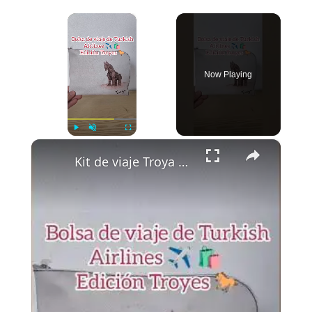
×
Now Playing
×
Play
Unmute
Fullscreen
Kit de viaje Troya de Turkish Airlines — Edición especial UNESCO Turquía