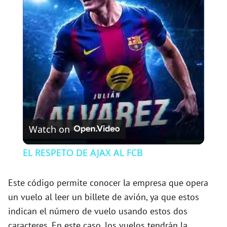
l
a
y
V
Watch on
i
EL RESPETO DE AJAX AL FCB
d
Este código permite conocer la empresa que opera
un vuelo al leer un billete de avión, ya que estos
e
indican el número de vuelo usando estos dos
caracteres. En este caso, los vuelos tendrán la