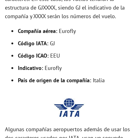
o
estructura de GJXXXX, siendo GJ el indicativo de la
compañía y XXXX serán los números del vuelo.
Compañía aérea:
Eurofly
Código IATA:
GJ
Código ICAO:
EEU
Indicativo:
Eurofly
País de origen de la compañía:
Italia
Algunas compañías aeropuertos además de usar los
dos caracteres usados por IATA, usan un segundo