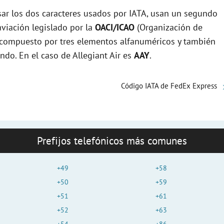
r los dos caracteres usados por IATA, usan un segundo
viación legislado por la
OACI/ICAO
(Organización de
tá compuesto por tres elementos alfanuméricos y también
ndo. En el caso de Allegiant Air es
AAY
.
Código IATA de FedEx Express
Prefijos telefónicos más comunes
+49
+58
+50
+59
+51
+61
+52
+63