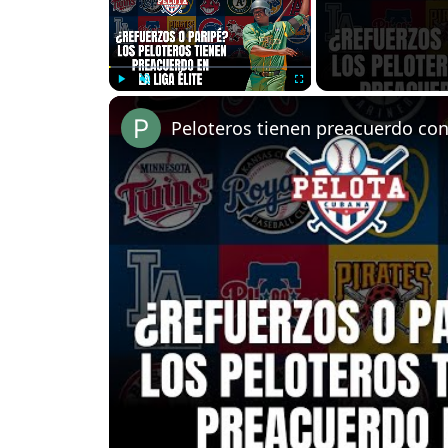
Play
Unmute
Fullscreen
Peloteros tienen preacuerdo con 