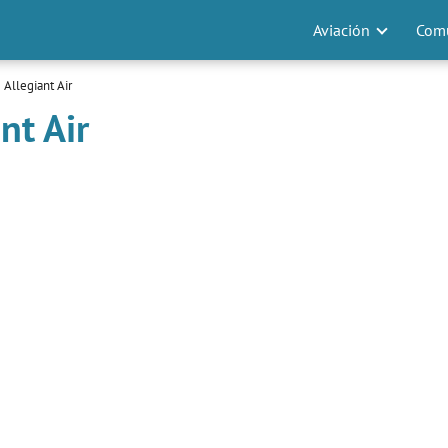
Aviación
Comu
 Allegiant Air
nt Air