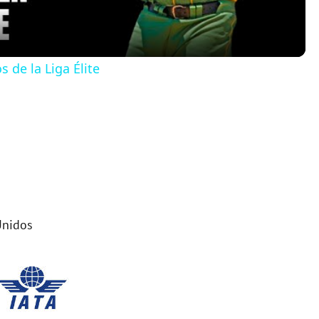
a
y
 de la Liga Élite
V
i
d
e
Unidos
o