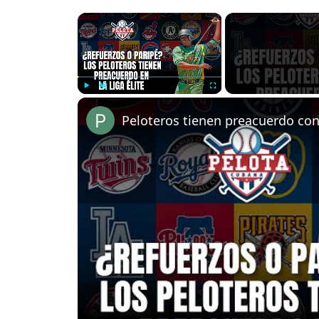
×
Play
Unmute
Fullscreen
Peloteros tienen preacuerdo con 