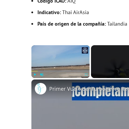
Código ICAO:
AIQ
Indicativo:
Thai AirAsia
País de origen de la compañía:
Tailandia
×
Play
Unmute
Fullscreen
Primer Vuelo del Turbohélice R