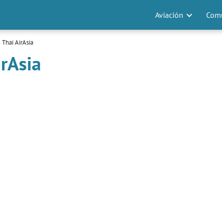
Aviación
Comu
 Thai AirAsia
irAsia