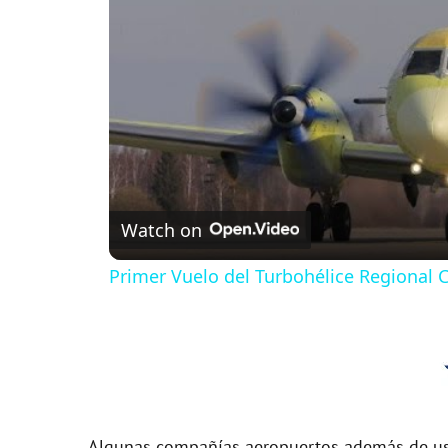
Watch on
Primer Vuelo del Turbohélice Regional
Algunas compañías aeropuertos además de usa