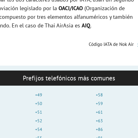
viación legislado por la
OACI/ICAO
(Organización de
e
tá compuesto por tres elementos alfanuméricos y también
undo. En el caso de Thai AirAsia es
AIQ
.
o
Código IATA de Nok Air
Prefijos telefónicos más comunes
+49
+58
+50
+59
+51
+61
+52
+63
+54
+86