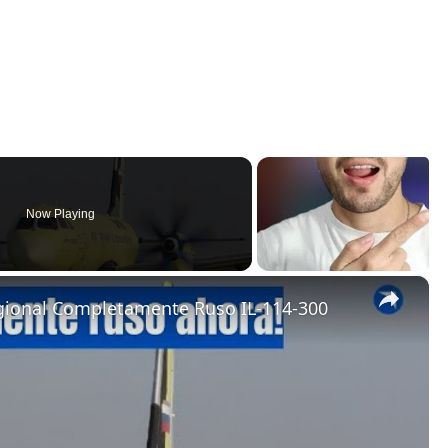
Now Playing
×
egional Completamente Ruso IL-114-300