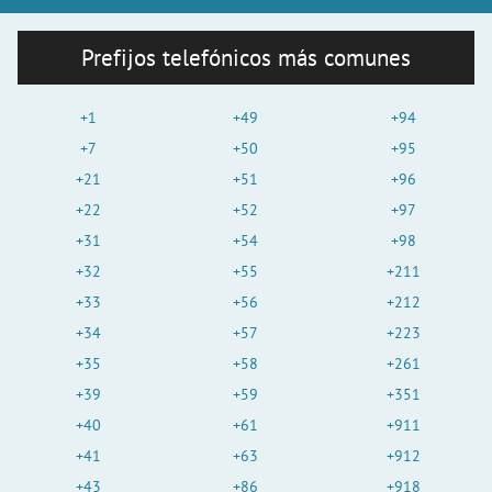
Prefijos telefónicos más comunes
+1
+49
+94
+7
+50
+95
+21
+51
+96
+22
+52
+97
+31
+54
+98
+32
+55
+211
+33
+56
+212
+34
+57
+223
+35
+58
+261
+39
+59
+351
+40
+61
+911
+41
+63
+912
+43
+86
+918