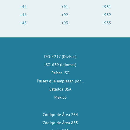
+44
+91
+931
+46
+92
+932
+48
+93
+935
ISO-4217 (Divisas)
ISO-639 (Idiomas)
Países ISO
Países que empiezan por...
Estados USA
México
Código de Área 234
Código de Área 855