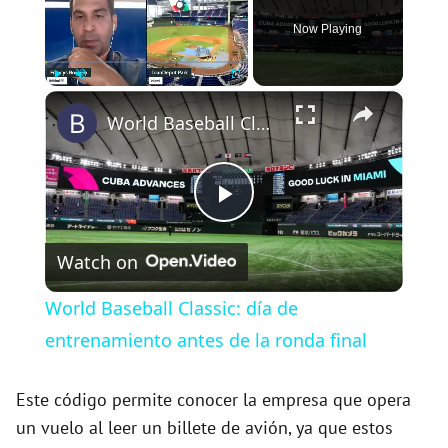
Now Playing
×
Play
Unmute
Fullscreen
World Baseball Classic: día de entrenamiento antes de la ronda final
P
Watch on
l
World Baseball Classic: día de
a
entrenamiento antes de la ronda final
y
Este código permite conocer la empresa que opera
un vuelo al leer un billete de avión, ya que estos