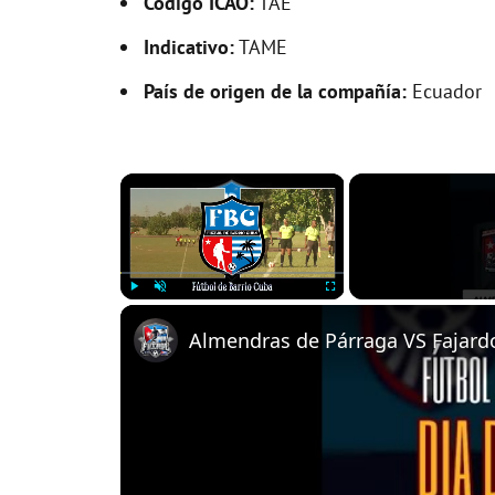
Código ICAO:
TAE
Indicativo:
TAME
País de origen de la compañía:
Ecuador
×
Play
Unmute
Fullscreen
Almendras de Párraga VS Fajardo