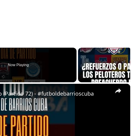
Now Playing
×
 (Partido 72) - #futboldebarrioscuba