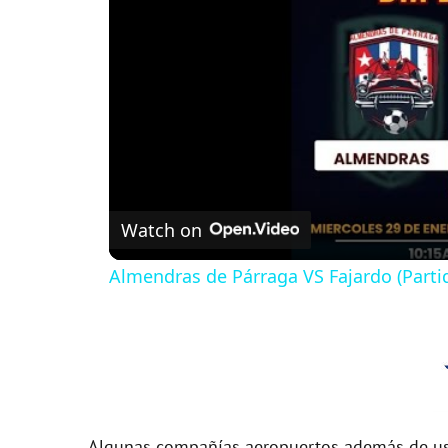
Watch on
Almendras de Párraga VS Fajardo (Parti
Algunas compañías aeropuertos además de usa