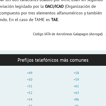
viación legislado por la
OACI/ICAO
(Organización de
e
tá compuesto por tres elementos alfanuméricos y también
mundo. En el caso de TAME es
TAE
.
o
Código IATA de Aerolineas Galapagos (Aerogal)
Prefijos telefónicos más comunes
+49
+58
+50
+59
+51
+61
+52
+63
+54
+86