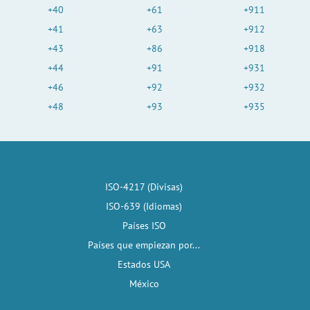
+40
+61
+911
+41
+63
+912
+43
+86
+918
+44
+91
+931
+46
+92
+932
+48
+93
+935
ISO-4217 (Divisas)
ISO-639 (Idiomas)
Países ISO
Países que empiezan por...
Estados USA
México