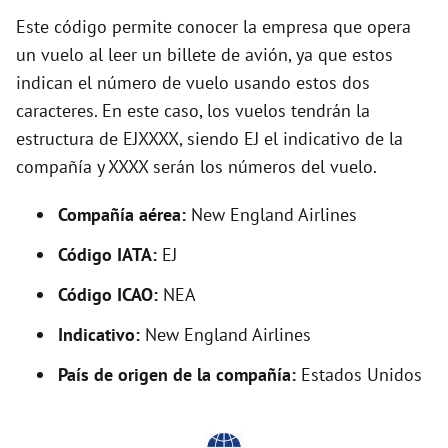
y
Este código permite conocer la empresa que opera
un vuelo al leer un billete de avión, ya que estos
indican el número de vuelo usando estos dos
V
caracteres. En este caso, los vuelos tendrán la
estructura de EJXXXX, siendo EJ el indicativo de la
i
compañía y XXXX serán los números del vuelo.
d
Compañía aérea:
New England Airlines
Código IATA:
EJ
e
Código ICAO:
NEA
o
Indicativo:
New England Airlines
País de origen de la compañía:
Estados Unidos