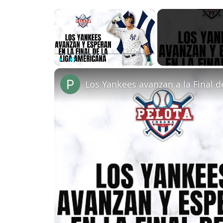
×
Play
Unmute
Fullscreen
Los Yankees avanzan a la Final d