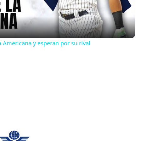
a
y
a Americana y esperan por su rival
V
i
d
e
o