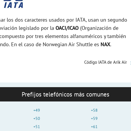
r los dos caracteres usados por IATA, usan un segundo
viación legislado por la
OACI/ICAO
(Organización de
tá compuesto por tres elementos alfanuméricos y también
undo. En el caso de Norwegian Air Shuttle es
NAX
.
Código IATA de Arik Air
Prefijos telefónicos más comunes
+49
+58
+50
+59
+51
+61