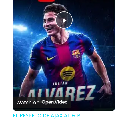
P
l
a
y
V
Watch on
i
EL RESPETO DE AJAX AL FCB