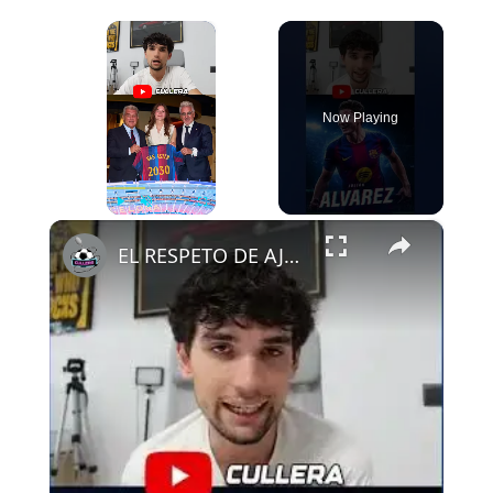
×
Now Playing
×
Play
Unmute
Fullscreen
EL RESPETO DE AJAX AL FCB