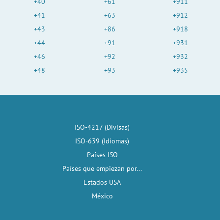
+40
+61
+911
+41
+63
+912
+43
+86
+918
+44
+91
+931
+46
+92
+932
+48
+93
+935
ISO-4217 (Divisas)
ISO-639 (Idiomas)
Países ISO
Países que empiezan por...
Estados USA
México