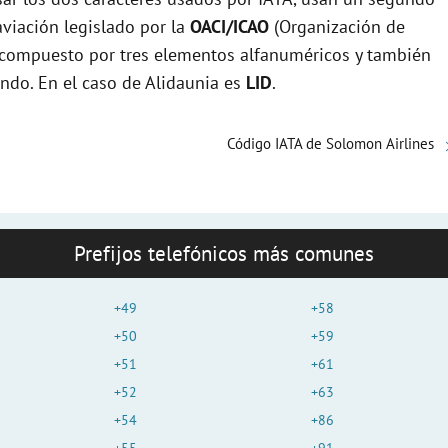
viación legislado por la
OACI/ICAO
(Organización de
e
tá compuesto por tres elementos alfanuméricos y también
undo. En el caso de Alidaunia es
LID
.
o
Código IATA de Solomon Airlines
Prefijos telefónicos más comunes
+49
+58
+50
+59
+51
+61
+52
+63
+54
+86