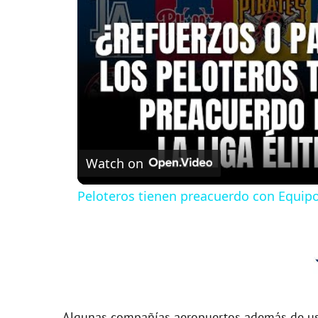
Watch on
Peloteros tienen preacuerdo con Equipos
Algunas compañías aeropuertos además de usa