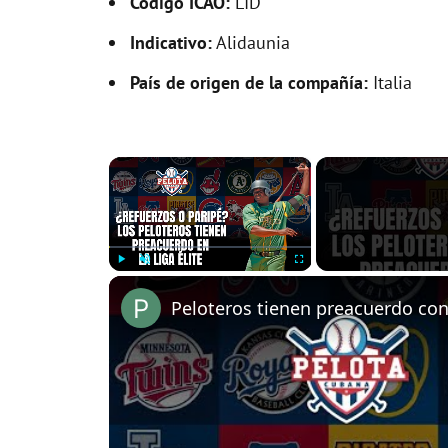
Código ICAO:
LID
Indicativo:
Alidaunia
País de origen de la compañía:
Italia
×
Play
Unmute
Fullscreen
Peloteros tienen preacuerdo con 