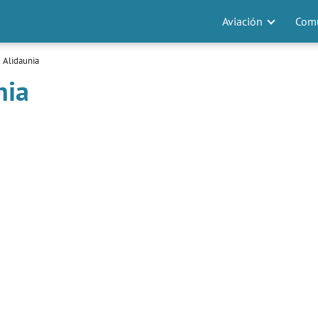
Aviación
Comu
 Alidaunia
nia