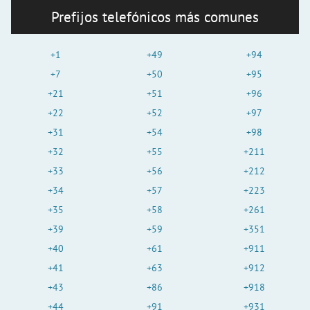
Prefijos telefónicos más comunes
+1
+49
+94
+7
+50
+95
+21
+51
+96
+22
+52
+97
+31
+54
+98
+32
+55
+211
+33
+56
+212
+34
+57
+223
+35
+58
+261
+39
+59
+351
+40
+61
+911
+41
+63
+912
+43
+86
+918
+44
+91
+931