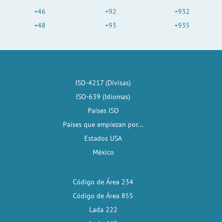
+46
+92
+932
+48
+93
+935
ISO-4217 (Divisas)
ISO-639 (Idiomas)
Países ISO
Países que empiezan por...
Estados USA
México
Código de Área 234
Código de Área 855
Lada 222