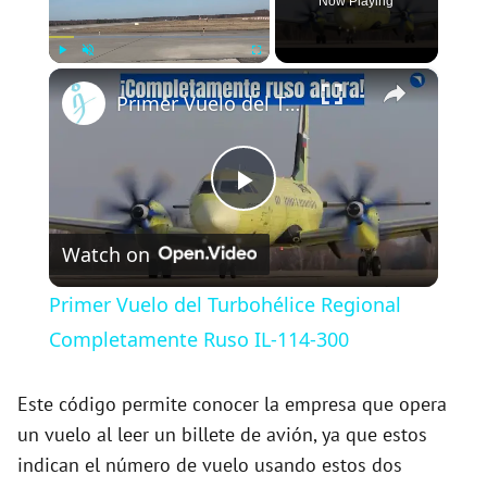
Now Playing
×
Play
Unmute
Fullscreen
Primer Vuelo del Turbohélice Regional Completamente Ruso IL-114-300
P
Watch on
l
Primer Vuelo del Turbohélice Regional
a
Completamente Ruso IL-114-300
y
Este código permite conocer la empresa que opera
un vuelo al leer un billete de avión, ya que estos
indican el número de vuelo usando estos dos
V