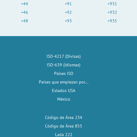
+44
+91
+931
+46
+92
+932
+48
+93
+935
ISO-4217 (Divisas)
ISO-639 (Idiomas)
Países ISO
Países que empiezan por...
Estados USA
México
Código de Área 234
Código de Área 855
Lada 222