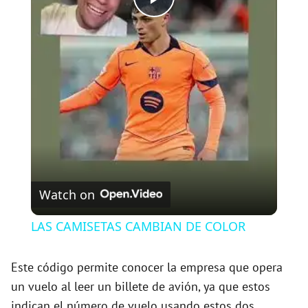
P
l
a
y
V
Watch on
i
LAS CAMISETAS CAMBIAN DE COLOR
d
Este código permite conocer la empresa que opera
un vuelo al leer un billete de avión, ya que estos
e
indican el número de vuelo usando estos dos