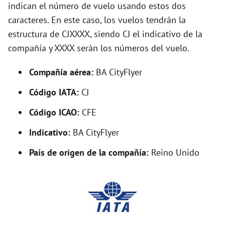
indican el número de vuelo usando estos dos
caracteres. En este caso, los vuelos tendrán la
i
estructura de CJXXXX, siendo CJ el indicativo de la
compañía y XXXX serán los números del vuelo.
d
Compañía aérea:
BA CityFlyer
e
Código IATA:
CJ
o
Código ICAO:
CFE
Indicativo:
BA CityFlyer
País de origen de la compañía:
Reino Unido