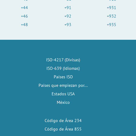
+44
+91
+931
+46
+92
+932
+48
+93
+935
ISO-4217 (Divisas)
ISO-639 (Idiomas)
Países ISO
Países que empiezan por...
Estados USA
México
Código de Área 234
Código de Área 855