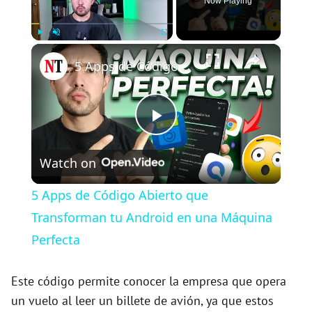
Now Playing
×
Play
Unmute
Fullscreen
5 Apps de Código Abierto que Transforman tu Android en una Máquina Perfecta
P
Watch on
l
5 Apps de Código Abierto que
a
Transforman tu Android en una Máquina
Perfecta
y
Este código permite conocer la empresa que opera
V
un vuelo al leer un billete de avión, ya que estos