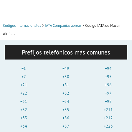
Códigos internacionales
IATA Compañías aéreas
Código IATA de Macair
Airlines
Prefijos telefónicos más comunes
+1
+49
+94
+7
+50
+95
+21
+51
+96
+22
+52
+97
+31
+54
+98
+32
+55
+211
+33
+56
+212
+34
+57
+223