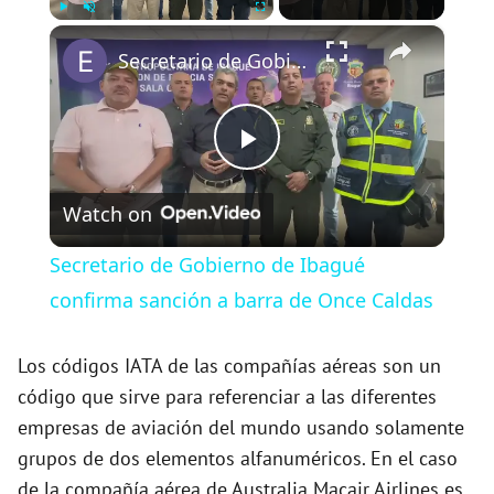
×
Play
Unmute
Fullscreen
Secretario de Gobierno de Ibagué confirma sanción a barra de Once Caldas
P
Watch on
l
Secretario de Gobierno de Ibagué
a
confirma sanción a barra de Once Caldas
y
Los códigos IATA de las compañías aéreas son un
código que sirve para referenciar a las diferentes
empresas de aviación del mundo usando solamente
V
grupos de dos elementos alfanuméricos. En el caso
de la compañía aérea de Australia Macair Airlines es