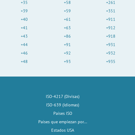
+35
+58
+261
+39
+59
+351
+40
+61
+911
+41
+63
+912
+43
+86
+918
+44
+91
+931
+46
+92
+932
+48
+93
+935
ISO-4217 (Divisas)
ISO-639 (Idiomas)
Países ISO
Países que empiezan por...
Estados USA