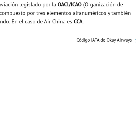
viación legislado por la
OACI/ICAO
(Organización de
e
tá compuesto por tres elementos alfanuméricos y también
undo. En el caso de Air China es
CCA
.
o
Código IATA de Okay Airways