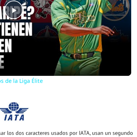
P
l
a
y
 de la Liga Élite
V
i
d
r los dos caracteres usados por IATA, usan un segundo