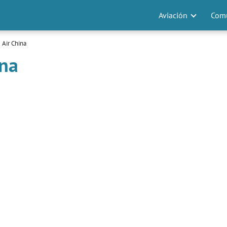
Aviación
Comu
 Air China
ina