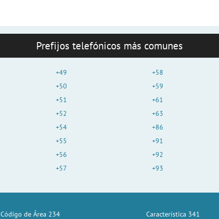
Prefijos telefónicos más comunes
+49
+58
+50
+59
+51
+61
+52
+63
+54
+86
+55
+91
+56
+92
+57
+93
Código de Área 234
Característica 341