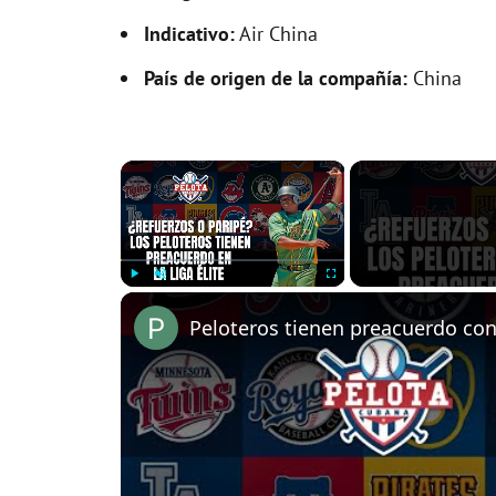
Indicativo:
Air China
País de origen de la compañía:
China
×
Play
Unmute
Fullscreen
Peloteros tienen preacuerdo con 