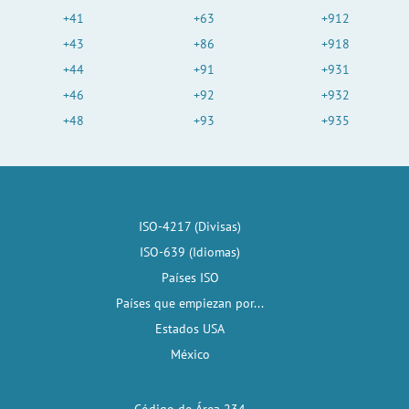
+41
+63
+912
+43
+86
+918
+44
+91
+931
+46
+92
+932
+48
+93
+935
ISO-4217 (Divisas)
ISO-639 (Idiomas)
Países ISO
Países que empiezan por...
Estados USA
México