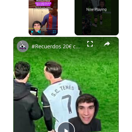
Now Playing
×
Play
Unmute
Fullscreen
#Recuerdos 20€ código CAMIS20 ig: pausegarrra #futbol #cullera #newnow #etoo