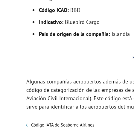
i
Código ICAO:
BBD
Indicativo:
Bluebird Cargo
d
País de origen de la compañía:
Islandia
e
o
Algunas compañías aeropuertos además de usa
código de categorización de las empresas de a
Aviación Civil Internacional). Este código es
sirve para identificar a los aeropuertos del m
Código IATA de Seaborne Airlines