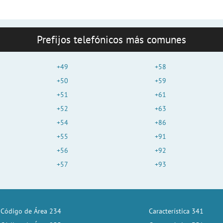
Prefijos telefónicos más comunes
+49
+58
+50
+59
+51
+61
+52
+63
+54
+86
+55
+91
+56
+92
+57
+93
Código de Área 234
Característica 341