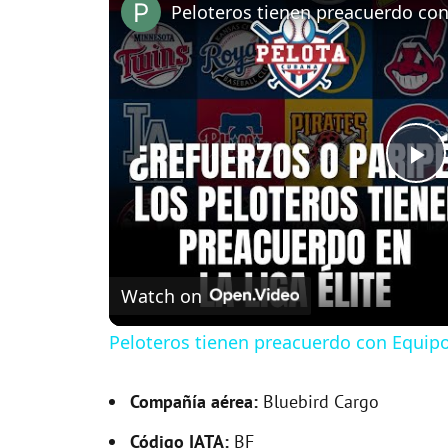
Peloteros tienen preacuerdo con 
P
l
Watch on
a
Peloteros tienen preacuerdo con Equipos
y
Compañía aérea:
Bluebird Cargo
V
Código IATA:
BF