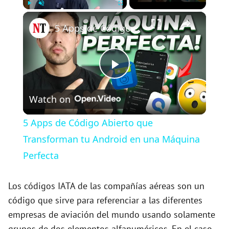
×
Play
Unmute
Fullscreen
5 Apps de Código Abierto que Transforman tu Android en una Máquina Perfecta
P
Watch on
l
5 Apps de Código Abierto que
a
Transforman tu Android en una Máquina
Perfecta
y
Los códigos IATA de las compañías aéreas son un
V
código que sirve para referenciar a las diferentes
empresas de aviación del mundo usando solamente
grupos de dos elementos alfanuméricos. En el caso