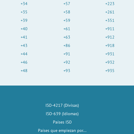
+34
+57
+223
+35
+58
+261
+39
+59
+351
+40
+61
+911
+41
+63
+912
+43
+86
+918
+44
+91
+931
+46
+92
+932
+48
+93
+935
ISO-4217 (Divisas)
ISO-639 (Idiomas)
Países ISO
Países que empiezan por...