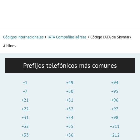
Códigos internacionales
IATA Compañías aéreas
Código IATA de Skymark
Airlines
Prefijos telefónicos más comunes
+1
+49
+94
+7
+50
+95
+21
+51
+96
+22
+52
+97
+31
+54
+98
+32
+55
+211
+33
+56
+212