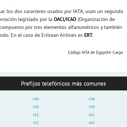
r los dos caracteres usados por IATA, usan un segundo
viación legislado por la
OACI/ICAO
(Organización de
tá compuesto por tres elementos alfanuméricos y también
ndo. En el caso de Eritrean Airlines es
ERT
.
Código IATA de EgyptAir Cargo
Prefijos telefónicos más comunes
+49
+58
+50
+59
+51
+61
+52
+63