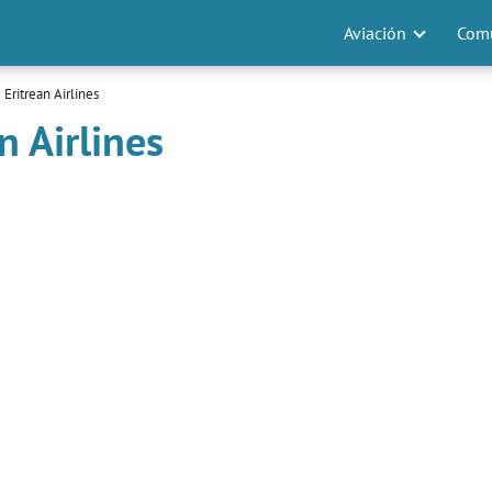
Aviación
Comu
Eritrean Airlines
n Airlines