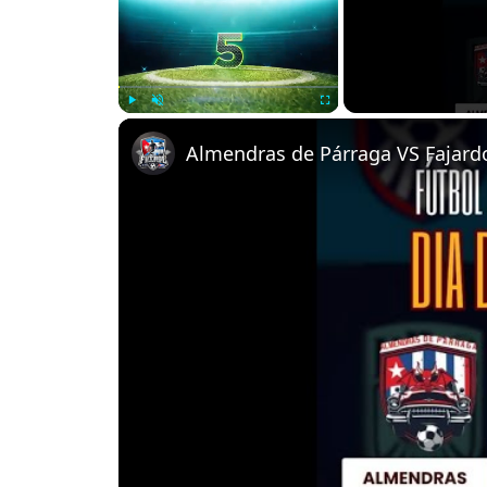
Play
Unmute
Fullscreen
Almendras de Párraga VS Fajardo