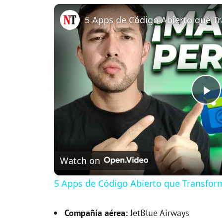
P
l
Watch on
a
5 Apps de Código Abierto que Transfor
y
Compañía aérea:
JetBlue Airways