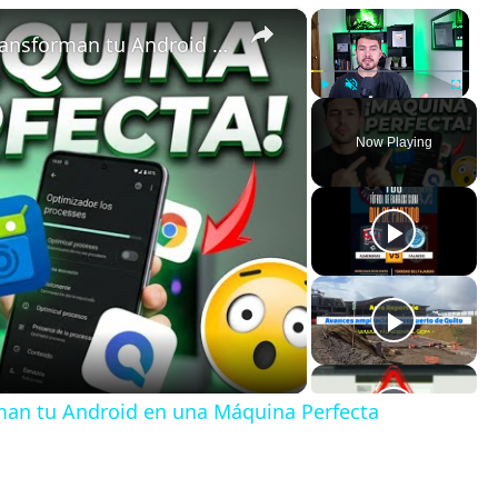
×
×
5 Apps de Código Abierto que Transforman tu Android en una Máquina Perfecta
Play
Unmute
Fullscreen
Now Playing
man tu Android en una Máquina Perfecta