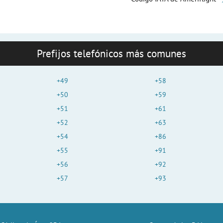
Prefijos telefónicos más comunes
+49
+58
+50
+59
+51
+61
+52
+63
+54
+86
+55
+91
+56
+92
+57
+93