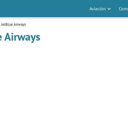
Aviación
Comu
 JetBlue Airways
e Airways