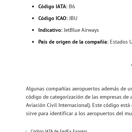
V
Código IATA:
B6
i
Código ICAO:
JBU
Indicativo:
JetBlue Airways
d
País de origen de la compañía:
Estados 
e
o
Algunas compañías aeropuertos además de usa
código de categorización de las empresas de a
Aviación Civil Internacional). Este código es
sirve para identificar a los aeropuertos del m
Código IATA de FedEx Express