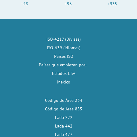
+48
+93
+935
ISO-4217 (Divisas)
ISO-639 (Idiomas)
Países ISO
Países que empiezan por...
Estados USA
México
Código de Área 234
Código de Área 855
Lada 222
Lada 442
Lada 477