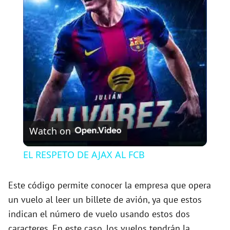
l
a
y
V
Watch on
i
EL RESPETO DE AJAX AL FCB
d
Este código permite conocer la empresa que opera
un vuelo al leer un billete de avión, ya que estos
e
indican el número de vuelo usando estos dos
caracteres. En este caso, los vuelos tendrán la