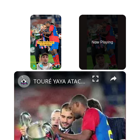
×
Now Playing
×
Play
Unmute
Fullscreen
TOURÉ YAYA ATACA A GUARDIOLA