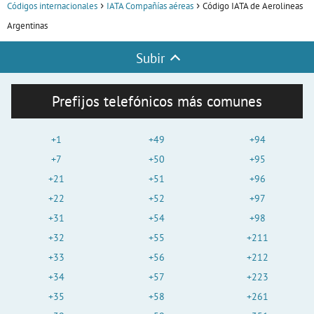
Códigos internacionales
IATA Compañías aéreas
Código IATA de Aerolineas
Argentinas
Subir
Prefijos telefónicos más comunes
+1
+49
+94
+7
+50
+95
+21
+51
+96
+22
+52
+97
+31
+54
+98
+32
+55
+211
+33
+56
+212
+34
+57
+223
+35
+58
+261