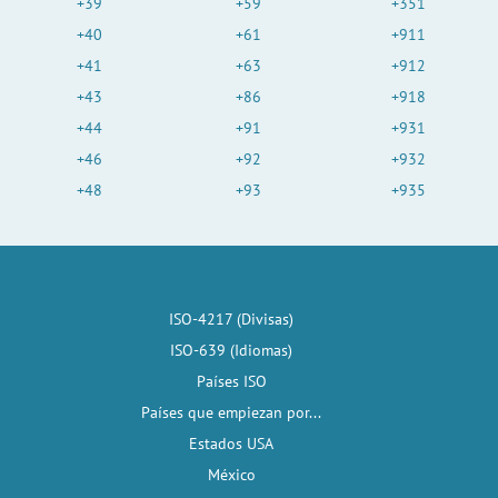
+39
+59
+351
+40
+61
+911
+41
+63
+912
+43
+86
+918
+44
+91
+931
+46
+92
+932
+48
+93
+935
ISO-4217 (Divisas)
ISO-639 (Idiomas)
Países ISO
Países que empiezan por...
Estados USA
México