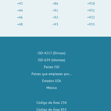
+43
+86
+918
+44
+91
+931
+46
+92
+932
+48
+93
+935
ISO-4217 (Divisas)
ISO-639 (Idiomas)
Países ISO
Países que empiezan por...
Estados USA
México
Código de Área 234
Código de Área 855