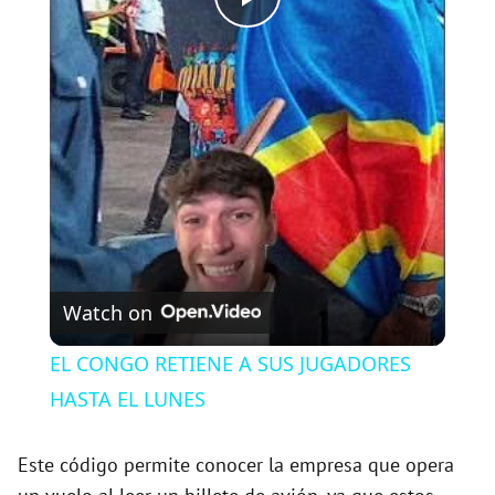
P
l
a
y
V
Watch on
i
EL CONGO RETIENE A SUS JUGADORES
HASTA EL LUNES
d
Este código permite conocer la empresa que opera
e