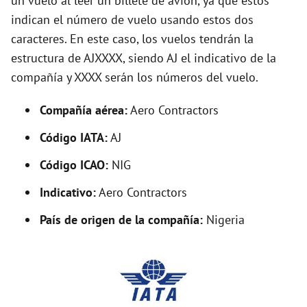
un vuelo al leer un billete de avión, ya que estos
indican el número de vuelo usando estos dos
o
caracteres. En este caso, los vuelos tendrán la
estructura de AJXXXX, siendo AJ el indicativo de la
compañía y XXXX serán los números del vuelo.
Compañía aérea:
Aero Contractors
Código IATA:
AJ
Código ICAO:
NIG
Indicativo:
Aero Contractors
País de origen de la compañía:
Nigeria