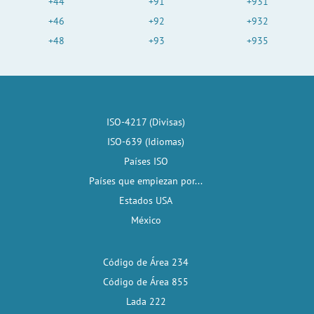
+44
+91
+931
+46
+92
+932
+48
+93
+935
ISO-4217 (Divisas)
ISO-639 (Idiomas)
Países ISO
Países que empiezan por...
Estados USA
México
Código de Área 234
Código de Área 855
Lada 222