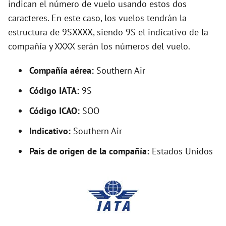
indican el número de vuelo usando estos dos
V
caracteres. En este caso, los vuelos tendrán la
estructura de 9SXXXX, siendo 9S el indicativo de la
i
compañía y XXXX serán los números del vuelo.
d
Compañía aérea:
Southern Air
Código IATA:
9S
e
Código ICAO:
SOO
o
Indicativo:
Southern Air
País de origen de la compañía:
Estados Unidos