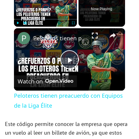
Now Playing
×
Play
Unmute
Fullscreen
Peloteros tienen preacuerdo con Equipos de la Liga Élite
P
Watch on
l
Peloteros tienen preacuerdo con Equipos
a
de la Liga Élite
y
Este código permite conocer la empresa que opera
un vuelo al leer un billete de avión, ya que estos