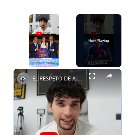
×
Now Playing
×
Play
Unmute
Fullscreen
EL RESPETO DE AJAX AL FCB