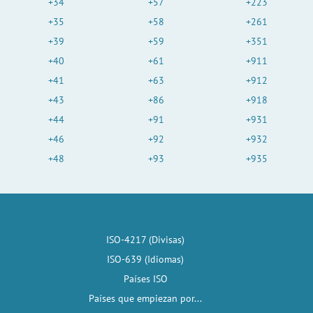
+34
+57
+223
+35
+58
+261
+39
+59
+351
+40
+61
+911
+41
+63
+912
+43
+86
+918
+44
+91
+931
+46
+92
+932
+48
+93
+935
ISO-4217 (Divisas)
ISO-639 (Idiomas)
Países ISO
Países que empiezan por...