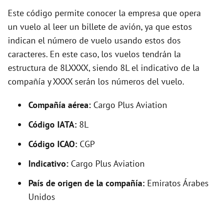
y
Este código permite conocer la empresa que opera
un vuelo al leer un billete de avión, ya que estos
indican el número de vuelo usando estos dos
V
caracteres. En este caso, los vuelos tendrán la
estructura de 8LXXXX, siendo 8L el indicativo de la
i
compañía y XXXX serán los números del vuelo.
d
Compañía aérea:
Cargo Plus Aviation
Código IATA:
8L
e
Código ICAO:
CGP
o
Indicativo:
Cargo Plus Aviation
País de origen de la compañía:
Emiratos Árabes
Unidos