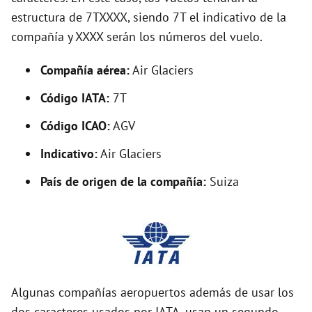
o
estructura de 7TXXXX, siendo 7T el indicativo de la
compañía y XXXX serán los números del vuelo.
Compañía aérea:
Air Glaciers
Código IATA:
7T
Código ICAO:
AGV
Indicativo:
Air Glaciers
País de origen de la compañía:
Suiza
Algunas compañías aeropuertos además de usar los
dos caracteres usados por IATA, usan un segundo