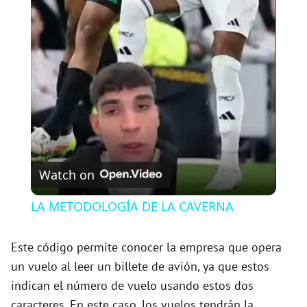
l
a
y
V
Watch on
i
LA METODOLOGÍA DE LA CAVERNA
d
Este código permite conocer la empresa que opera
un vuelo al leer un billete de avión, ya que estos
e
indican el número de vuelo usando estos dos
caracteres. En este caso, los vuelos tendrán la