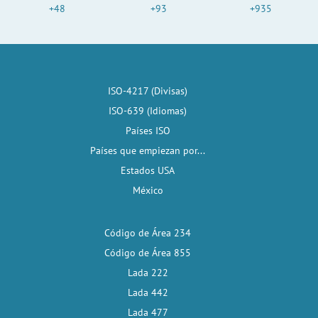
+48
+93
+935
ISO-4217 (Divisas)
ISO-639 (Idiomas)
Países ISO
Países que empiezan por...
Estados USA
México
Código de Área 234
Código de Área 855
Lada 222
Lada 442
Lada 477