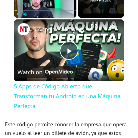
Now Playing
×
Play
Unmute
Fullscreen
5 Apps de Código Abierto que Transforman tu Android en una Máquina Perfecta
P
Watch on
l
5 Apps de Código Abierto que
a
Transforman tu Android en una Máquina
Perfecta
y
Este código permite conocer la empresa que opera
V
un vuelo al leer un billete de avión, ya que estos