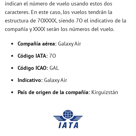
indican el número de vuelo usando estos dos
caracteres. En este caso, los vuelos tendrán la
i
estructura de 7OXXXX, siendo 7O el indicativo de la
compañía y XXXX serán los números del vuelo.
d
Compañía aérea:
Galaxy Air
e
Código IATA:
7O
o
Código ICAO:
GAL
Indicativo:
Galaxy Air
País de origen de la compañía:
Kirguizstán