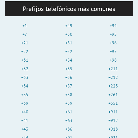
Prefijos telefónicos más comunes
+1
+49
+94
+7
+50
+95
+21
+51
+96
+22
+52
+97
+31
+54
+98
+32
+55
+211
+33
+56
+212
+34
+57
+223
+35
+58
+261
+39
+59
+351
+40
+61
+911
+41
+63
+912
+43
+86
+918
+44
+91
+931