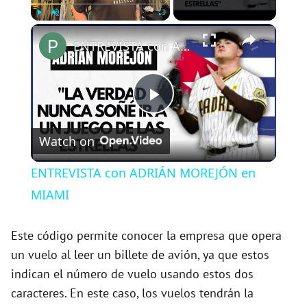
×
Play
Unmute
Fullscreen
ENTREVISTA con ADRIÁN MOREJÓN en MIAMI
P
Watch on
l
ENTREVISTA con ADRIÁN MOREJÓN en
a
MIAMI
y
Este código permite conocer la empresa que opera
un vuelo al leer un billete de avión, ya que estos
indican el número de vuelo usando estos dos
V
caracteres. En este caso, los vuelos tendrán la