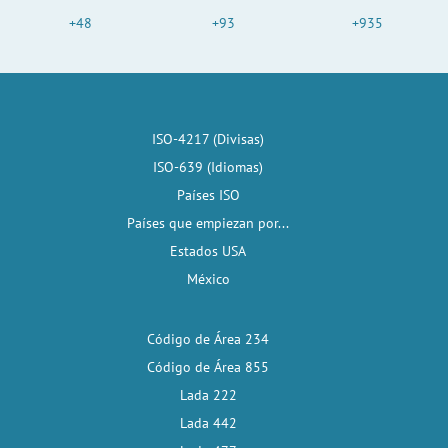
+48
+93
+935
ISO-4217 (Divisas)
ISO-639 (Idiomas)
Países ISO
Países que empiezan por...
Estados USA
México
Código de Área 234
Código de Área 855
Lada 222
Lada 442