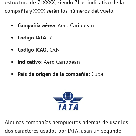
estructura de 7LXXXX, siendo 7L el indicativo de la
i
compañía y XXXX serán los números del vuelo.
d
Compañía aérea:
Aero Caribbean
Código IATA:
7L
e
Código ICAO:
CRN
o
Indicativo:
Aero Caribbean
País de origen de la compañía:
Cuba
Algunas compañías aeropuertos además de usar los
dos caracteres usados por IATA, usan un segundo