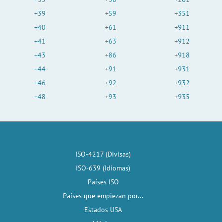
+39
+59
+351
+40
+61
+911
+41
+63
+912
+43
+86
+918
+44
+91
+931
+46
+92
+932
+48
+93
+935
ISO-4217 (Divisas)
ISO-639 (Idiomas)
Países ISO
Países que empiezan por...
Estados USA