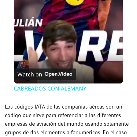
l
a
y
V
Watch on
i
CABREADOS CON ALEMANY
d
Los códigos IATA de las compañías aéreas son un
código que sirve para referenciar a las diferentes
e
empresas de aviación del mundo usando solamente
grupos de dos elementos alfanuméricos. En el caso