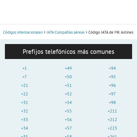
Códigos internacionales
IATA Compañías aéreas
Código IATA de MK Airlines
Prefijos telefónicos más comunes
+1
+49
+94
+7
+50
+95
+21
+51
+96
+22
+52
+97
+31
+54
+98
+32
+55
+211
+33
+56
+212
+34
+57
+223
+35
+58
+261