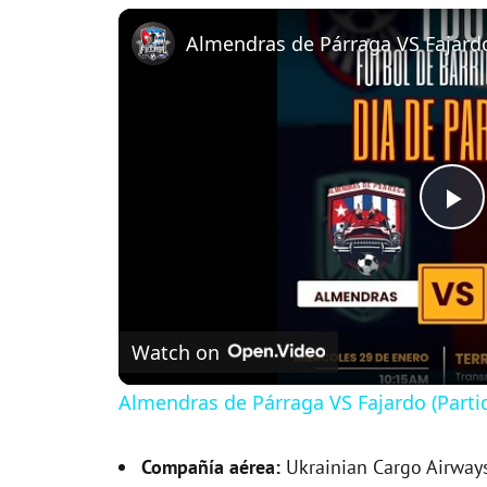
P
l
Watch on
a
Almendras de Párraga VS Fajardo (Parti
y
Compañía aérea:
Ukrainian Cargo Airway