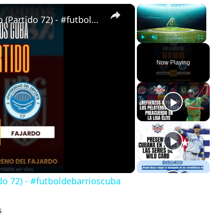
×
×
Almendras de Párraga VS Fajardo (Partido 72) - #futboldebarrioscuba
Play
Unmute
Fullscreen
Now Playing
do 72) - #futboldebarrioscuba
s