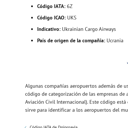
V
Código IATA:
6Z
i
Código ICAO:
UKS
Indicativo:
Ukrainian Cargo Airways
d
País de origen de la compañía:
Ucrania
e
o
Algunas compañías aeropuertos además de usa
código de categorización de las empresas de a
Aviación Civil Internacional). Este código es
sirve para identificar a los aeropuertos del 
Código IATA de Dniproavia