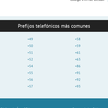
Prefijos telefónicos más comunes
+49
+58
+50
+59
+51
+61
+52
+63
+54
+86
+55
+91
+56
+92
+57
+93