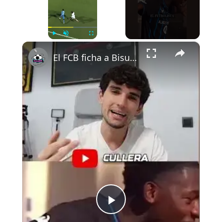
×
Play
Unmute
Fullscreen
El FCB ficha a Bisuwu
P