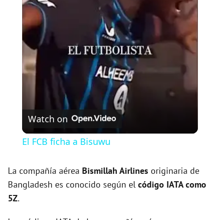
l
a
y
V
Watch on
i
El FCB ficha a Bisuwu
d
La compañía aérea
Bismillah Airlines
originaria de
Bangladesh es conocido según el
código IATA como
e
5Z
.