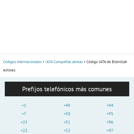
Códigos internacionales
IATA Compañías aéreas
Código IATA de Bismillah
Airlines
Prefijos telefónicos más comunes
+1
+49
+94
+7
+50
+95
+21
+51
+96
+22
+52
+97