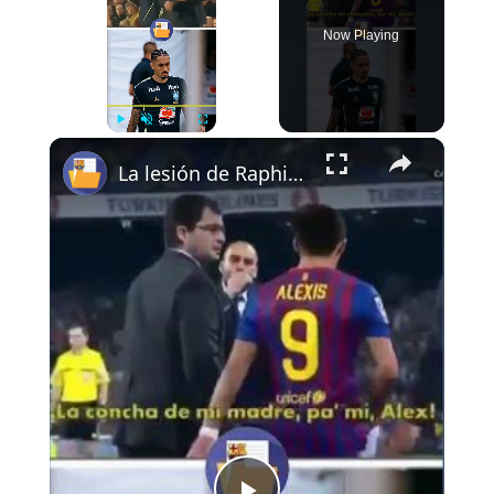
Now Playing
×
Play
Unmute
Fullscreen
La lesión de Raphinha con Brasil… ¿os recuerda la bronca de Pep a Alexis? 🤔