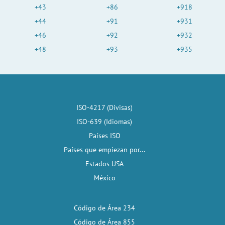
+43
+86
+918
+44
+91
+931
+46
+92
+932
+48
+93
+935
ISO-4217 (Divisas)
ISO-639 (Idiomas)
Países ISO
Países que empiezan por...
Estados USA
México
Código de Área 234
Código de Área 855