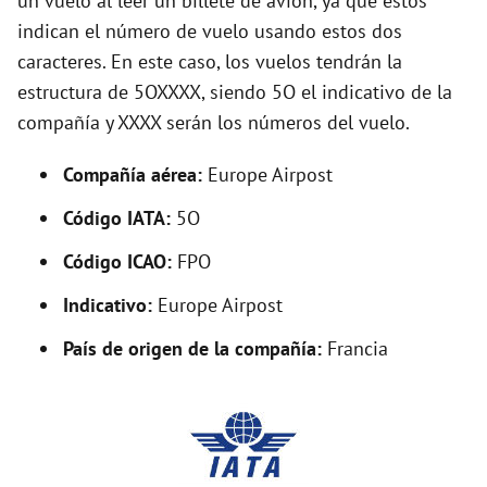
un vuelo al leer un billete de avión, ya que estos
indican el número de vuelo usando estos dos
o
caracteres. En este caso, los vuelos tendrán la
estructura de 5OXXXX, siendo 5O el indicativo de la
compañía y XXXX serán los números del vuelo.
Compañía aérea:
Europe Airpost
Código IATA:
5O
Código ICAO:
FPO
Indicativo:
Europe Airpost
País de origen de la compañía:
Francia