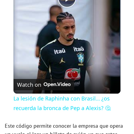
P
l
a
y
V
Watch on
i
La lesión de Raphinha con Brasil… ¿os
recuerda la bronca de Pep a Alexis? 🤔
d
Este código permite conocer la empresa que opera
e